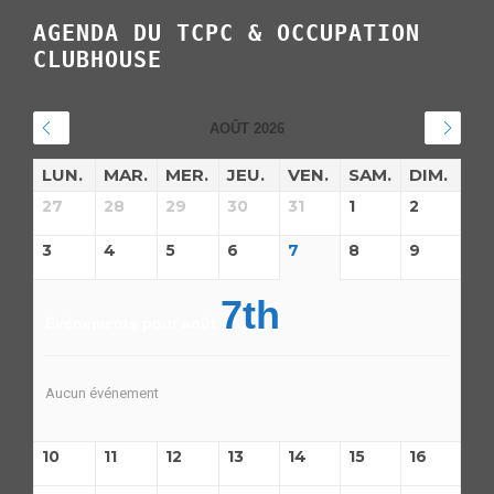
AGENDA DU TCPC & OCCUPATION
CLUBHOUSE
AOÛT 2026
LUN.
MAR.
MER.
JEU.
VEN.
SAM.
DIM.
27
28
29
30
31
1
2
3
4
5
6
7
8
9
7th
Événements pour août
Aucun événement
10
11
12
13
14
15
16